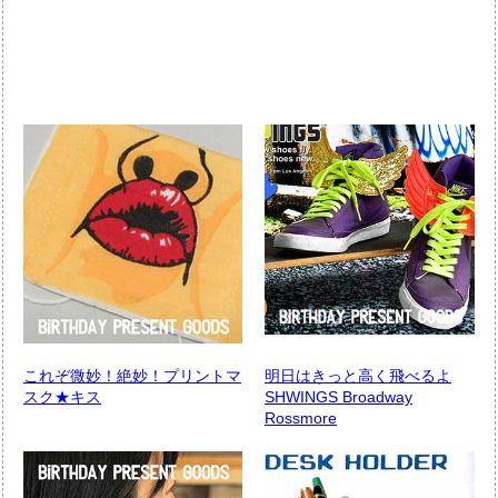
これぞ微妙！絶妙！プリントマ
明日はきっと高く飛べるよ
スク★キス
SHWINGS Broadway
Rossmore